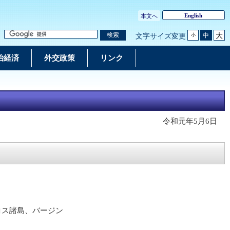
English
本文へ
大
検索
中
文字サイズ変更
小
治経済
外交政策
リンク
令和元年5月6日
イコス諸島、バージン