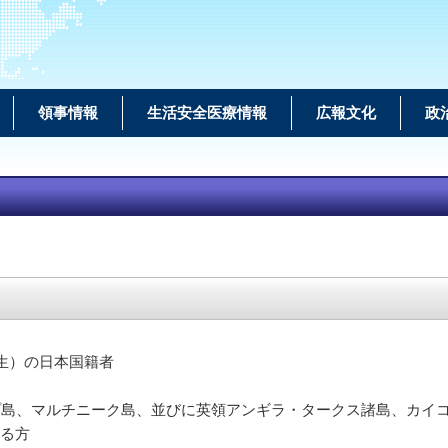
領事情報
生活安全医療情報
広報文化
政
の出生）の日本国籍者
プ島、マルチニーク島、並びに英領アンギラ・タークス諸島、カ
る方