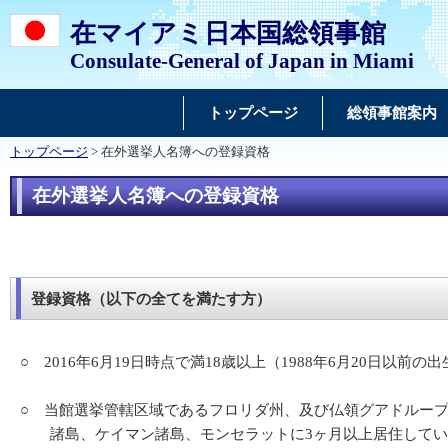
在マイアミ日本国総領事館
Consulate-General of Japan in Miami
トップページ
総領事館案内
トップページ
> 在外選挙人名簿への登録資格
在外選挙人名簿への登録資格
登録資格（以下の全てを満たす方）
○ 2016年6月19日時点で満18歳以上（1988年6月20日以前
○ 当館選挙管轄区域であるフロリダ州、及び仏領グアドルー
諸島、ケイマン諸島、モンセラットに3ヶ月以上居住してい