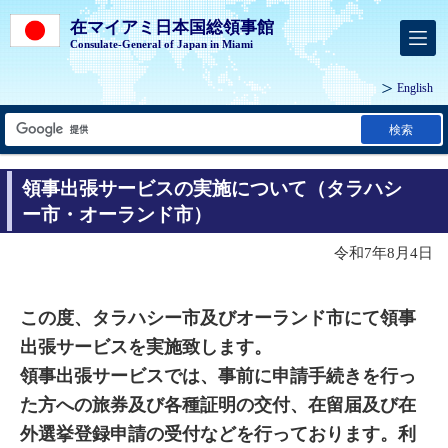
在マイアミ日本国総領事館
Consulate-General of Japan in Miami
English
検索
領事出張サービスの実施について（タラハシ
ー市・オーランド市）
令和7年8月4日
この度、タラハシー市及びオーランド市にて領事
出張サービスを実施致します。
領事出張サービスでは、事前に申請手続きを行っ
た方への旅券及び各種証明の交付、在留届及び在
外選挙登録申請の受付などを行っております。利